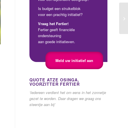
Is budget een struikelblok
voor een prachtig initiatief?
Vraag het Fertier!
Fertier geeft financiële
ondersteuning
aan goede initiatieven.
Meld uw initiatief aan
QUOTE ATZE OSINGA,
VOORZITTER FERTIER
‘Iedereen verdient het om eens in het zonnetje
gezet te worden. Daar dragen we graag ons
steentje aan bij’