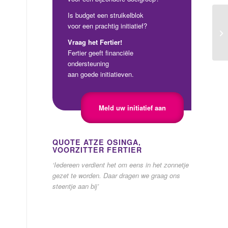
Is budget een struikelblok
voor een prachtig initiatief?
Vraag het Fertier!
Fertier geeft financiële
ondersteuning
aan goede initiatieven.
Meld uw initiatief aan
QUOTE ATZE OSINGA,
VOORZITTER FERTIER
‘Iedereen verdient het om eens in het zonnetje
gezet te worden. Daar dragen we graag ons
steentje aan bij’